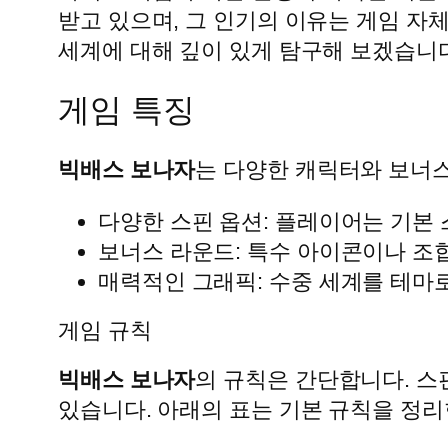
받고 있으며, 그 인기의 이유는 게임 자
세계에 대해 깊이 있게 탐구해 보겠습니다
게임 특징
빅배스 보나자
는 다양한 캐릭터와 보너스
다양한 스핀 옵션: 플레이어는 기본 
보너스 라운드: 특수 아이콘이나 조
매력적인 그래픽: 수중 세계를 테마
게임 규칙
빅배스 보나자
의 규칙은 간단합니다. 스
있습니다. 아래의 표는 기본 규칙을 정리