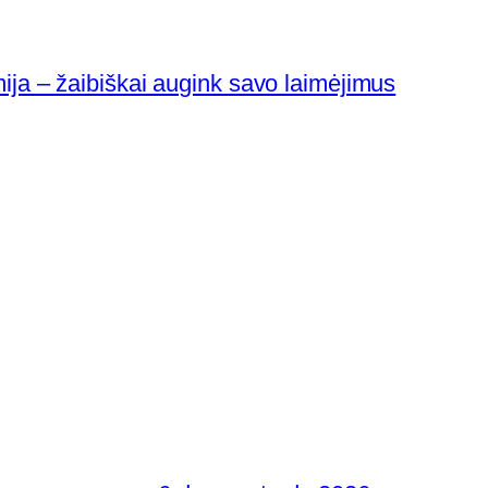
mija – žaibiškai augink savo laimėjimus