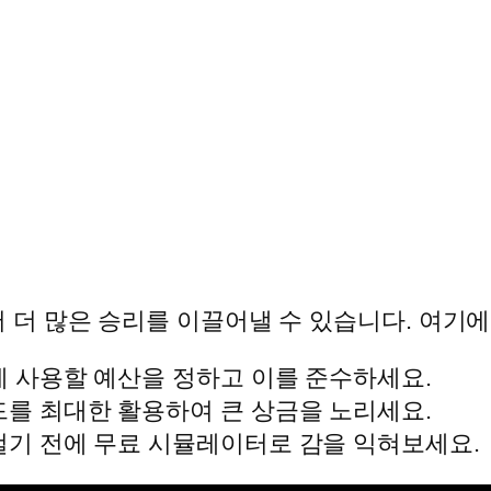
 더 많은 승리를 이끌어낼 수 있습니다. 여기에
에 사용할 예산을 정하고 이를 준수하세요.
드를 최대한 활용하여 큰 상금을 노리세요.
걸기 전에 무료 시뮬레이터로 감을 익혀보세요.