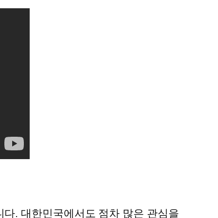
다. 대한민국에서도 점차 많은 관심을