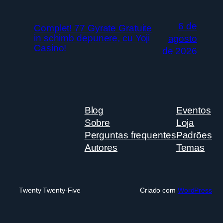
6 de
Complet! 77 Gyrate Gratuite
in schimb depunere, cu Yoji
agosto
Casino!
de 2026
Blog
Eventos
Sobre
Loja
Perguntas frequentes
Padrões
Autores
Temas
Twenty Twenty-Five
Criado com
WordPress