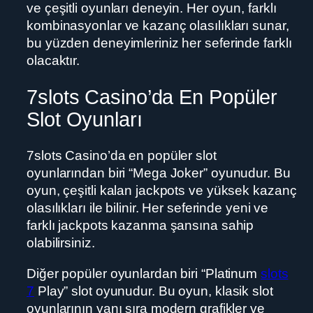
ve çeşitli oyunları deneyin. Her oyun, farklı
kombinasyonlar ve kazanç olasılıkları sunar,
bu yüzden deneyimleriniz her seferinde farklı
olacaktır.
7slots Casino’da En Popüler
Slot Oyunları
7slots Casino’da en popüler slot
oyunlarından biri “Mega Joker” oyunudur. Bu
oyun, çeşitli kalan jackpots ve yüksek kazanç
olasılıkları ile bilinir. Her seferinde yeni ve
farklı jackpots kazanma şansına sahip
olabilirsiniz.
Diğer popüler oyunlardan biri “Platinum
slots
7
Play” slot oyunudur. Bu oyun, klasik slot
oyunlarının yanı sıra modern grafikler ve