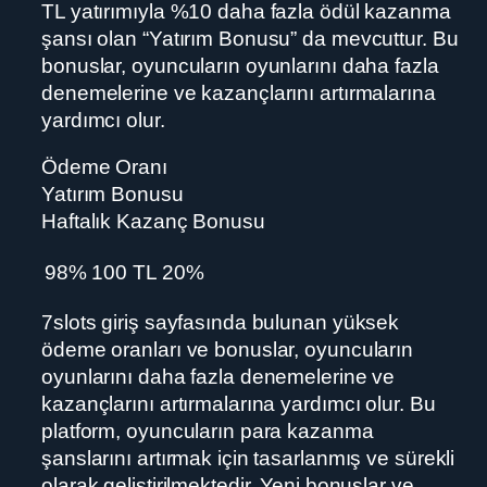
TL yatırımıyla %10 daha fazla ödül kazanma
şansı olan “Yatırım Bonusu” da mevcuttur. Bu
bonuslar, oyuncuların oyunlarını daha fazla
denemelerine ve kazançlarını artırmalarına
yardımcı olur.
Ödeme Oranı
Yatırım Bonusu
Haftalık Kazanç Bonusu
98%
100 TL
20%
7slots giriş sayfasında bulunan yüksek
ödeme oranları ve bonuslar, oyuncuların
oyunlarını daha fazla denemelerine ve
kazançlarını artırmalarına yardımcı olur. Bu
platform, oyuncuların para kazanma
şanslarını artırmak için tasarlanmış ve sürekli
olarak geliştirilmektedir. Yeni bonuslar ve