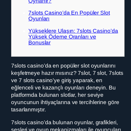
Oynanır?
7slots Casino’da En Popüler Slot
Oyunları
Yükseklere Ulaşın: 7slots Casino’da
Yüksek Ödeme Oranları ve
Bonuslar
7slots casino’da en popüler slot oyunlarını
keşfetmeye hazır mısınız? 7slot, 7 slot, 7slots
ve 7 slots casino’ye giriş yaparak, en
eğlenceli ve kazançlı oyunları deneyin. Bu
platformda bulunan slotlar, her seviye
oyuncunun ihtiyaçlarına ve tercihlerine göre
tasarlanmıştır.
7slots casino’da bulunan oyunlar, grafikleri,
sesleri ve oyun mekanizmaları ile oyuncuları