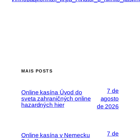
MAIS POSTS
7 de
Online kasína Úvod do
sveta zahraničných online
agosto
hazardných hier
de 2026
7 de
Online kasína v Nemecku