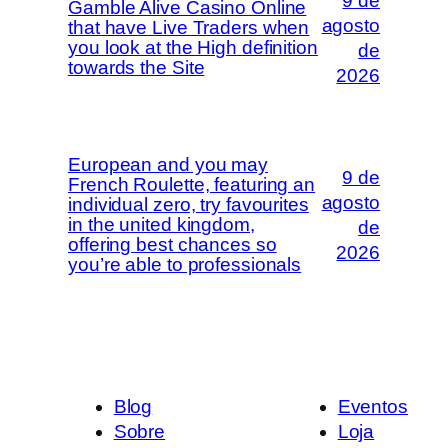
9 de
Gamble Alive Casino Online
agosto
that have Live Traders when
you look at the High definition
de
towards the Site
2026
European and you may
9 de
French Roulette, featuring an
agosto
individual zero, try favourites
in the united kingdom,
de
offering best chances so
2026
you’re able to professionals
Blog
Eventos
Sobre
Loja