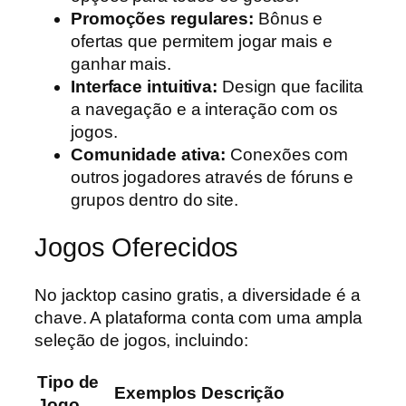
Promoções regulares:
Bônus e
ofertas que permitem jogar mais e
ganhar mais.
Interface intuitiva:
Design que facilita
a navegação e a interação com os
jogos.
Comunidade ativa:
Conexões com
outros jogadores através de fóruns e
grupos dentro do site.
Jogos Oferecidos
No jacktop casino gratis, a diversidade é a
chave. A plataforma conta com uma ampla
seleção de jogos, incluindo:
Tipo de
Exemplos
Descrição
Jogo