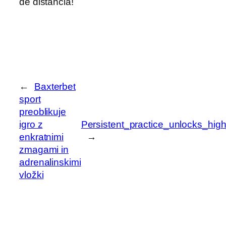
de distância!
←
Baxterbet
sport
preoblikuje
igro z
Persistent_practice_unlocks_hi
enkratnimi
→
zmagami in
adrenalinskimi
vložki