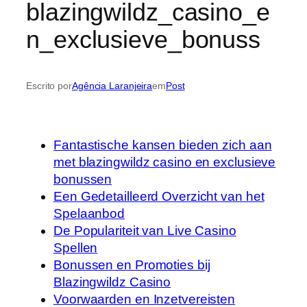
blazingwildz_casino_e
n_exclusieve_bonuss
Escrito por
Agência Laranjeira
em
Post
Fantastische kansen bieden zich aan
met blazingwildz casino en exclusieve
bonussen
Een Gedetailleerd Overzicht van het
Spelaanbod
De Populariteit van Live Casino
Spellen
Bonussen en Promoties bij
Blazingwildz Casino
Voorwaarden en Inzetvereisten