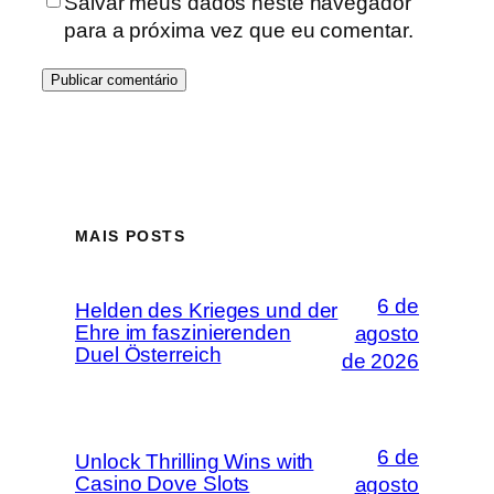
Salvar meus dados neste navegador
para a próxima vez que eu comentar.
MAIS POSTS
6 de
Helden des Krieges und der
Ehre im faszinierenden
agosto
Duel Österreich
de 2026
6 de
Unlock Thrilling Wins with
Casino Dove Slots
agosto