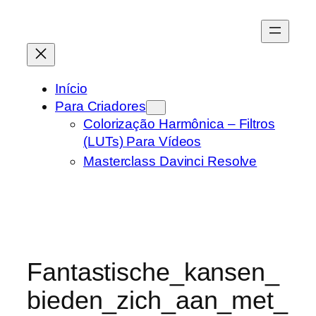
Início
Para Criadores
Colorização Harmônica – Filtros
(LUTs) Para Vídeos
Masterclass Davinci Resolve
Fantastische_kansen_
bieden_zich_aan_met_