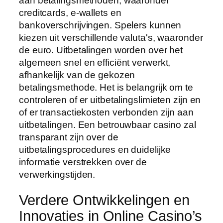
aan betalingsmethoden, waaronder
creditcards, e-wallets en
bankoverschrijvingen. Spelers kunnen
kiezen uit verschillende valuta's, waaronder
de euro. Uitbetalingen worden over het
algemeen snel en efficiënt verwerkt,
afhankelijk van de gekozen
betalingsmethode. Het is belangrijk om te
controleren of er uitbetalingslimieten zijn en
of er transactiekosten verbonden zijn aan
uitbetalingen. Een betrouwbaar casino zal
transparant zijn over de
uitbetalingsprocedures en duidelijke
informatie verstrekken over de
verwerkingstijden.
Verdere Ontwikkelingen en
Innovaties in Online Casino’s