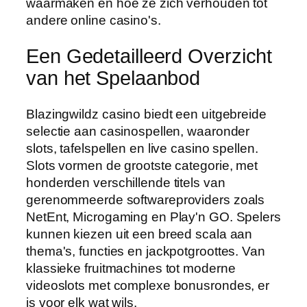
waarmaken en hoe ze zich verhouden tot
andere online casino's.
Een Gedetailleerd Overzicht
van het Spelaanbod
Blazingwildz casino biedt een uitgebreide
selectie aan casinospellen, waaronder
slots, tafelspellen en live casino spellen.
Slots vormen de grootste categorie, met
honderden verschillende titels van
gerenommeerde softwareproviders zoals
NetEnt, Microgaming en Play'n GO. Spelers
kunnen kiezen uit een breed scala aan
thema's, functies en jackpotgroottes. Van
klassieke fruitmachines tot moderne
videoslots met complexe bonusrondes, er
is voor elk wat wils.