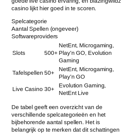
goede live casino ervaring, en blazingwildz
casino lijkt hier goed in te scoren.
Spelcategorie
Aantal Spellen (ongeveer)
Softwareproviders
NetEnt, Microgaming,
Slots
500+
Play'n GO, Evolution
Gaming
NetEnt, Microgaming,
Tafelspellen
50+
Play'n GO
Evolution Gaming,
Live Casino
30+
NetEnt Live
De tabel geeft een overzicht van de
verschillende spelcategorieën en het
bijbehorende aantal spellen. Het is
belangrijk op te merken dat dit schattingen