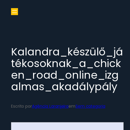
Kalandra_készülő_já
tékosoknak_a_chick
en_road_online_izg
almas_akadálypály
Escrito por
Agência Laranjeira
em
Sem categoria