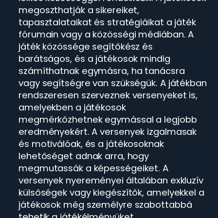
megoszthatják a sikereiket,
tapasztalataikat és stratégiáikat a játék
fórumain vagy a közösségi médiában. A
játék közössége segítőkész és
barátságos, és a játékosok mindig
számíthatnak egymásra, ha tanácsra
vagy segítségre van szükségük. A játékban
rendszeresen szerveznek versenyeket is,
amelyekben a játékosok
megmérkőzhetnek egymással a legjobb
eredményekért. A versenyek izgalmasak
és motiválóak, és a játékosoknak
lehetőséget adnak arra, hogy
megmutassák a képességeiket. A
versenyek nyereményei általában exkluzív
külsőségek vagy kiegészítők, amelyekkel a
játékosok még személyre szabottabbá
tehetik a játékélményüket.