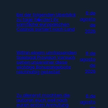
8 de
Bei der folgenden Uberblick
agosto
zu tage fi�rdert ihr
samtliche europaischen
de
Casinos sortiert nach Land
2026
Within einem umfassenden
8 de
Spielsaal Provision Versuch
agosto
sehen unsereiner diese
de
wichtige Bonusangebote
2026
reichhaltig getestet
Zu allererst mochten die
8 de
autoren euch weil nach
agosto
euren ersten Anmutung
de