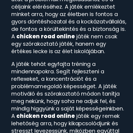
céljaink eléréséhez. A játék emlékeztet
minket arra, hogy az életben is fontos a
gyors döntéshozatal és a kockázatvállalás,
de fontos a körültekintés és a biztonság is.
A
chicken road online
játék nem csak
egy szórakoztató játék, hanem egy
értékes lecke is az élet iskolájában.
A játék tehát egyfajta tréning a
mindennapokra. Segít fejleszteni a
reflexeket, a koncentrációt és a
problémamegoldó képességet. A játék
motiváló és szórakoztató módon tanítja
meg nekünk, hogy soha ne adjuk fel, és
mindig higgyünk a saját képességeinkben.
A
chicken road online
játék egy remek
lehetőség arra, hogy kikapcsolódjunk és
stresszt levezessünk, miközben egyúttal