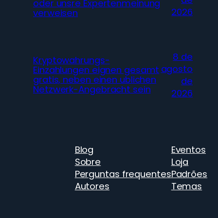
oder unsre Expertenmeinung
2026
verweisen
8 de
Kryptowahrungs-
agosto
Einzahlungen eignen gesamt
gratis, neben einen ublichen
de
Netzwerk-Angebracht sein
2026
Blog
Eventos
Sobre
Loja
Perguntas frequentes
Padrões
Autores
Temas