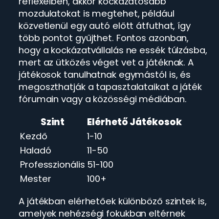
reflexeiben, akkor kockázatosabb
mozdulatokat is megtehet, például
közvetlenül egy autó előtt átfuthat, így
több pontot gyűjthet. Fontos azonban,
hogy a kockázatvállalás ne essék túlzásba,
mert az ütközés véget vet a játéknak. A
játékosok tanulhatnak egymástól is, és
megoszthatják a tapasztalataikat a játék
fórumain vagy a közösségi médiában.
Szint
Elérhető Játékosok
Kezdő
1-10
Haladó
11-50
Professzionális
51-100
Mester
100+
A játékban elérhetőek különböző szintek is,
amelyek nehézségi fokukban eltérnek