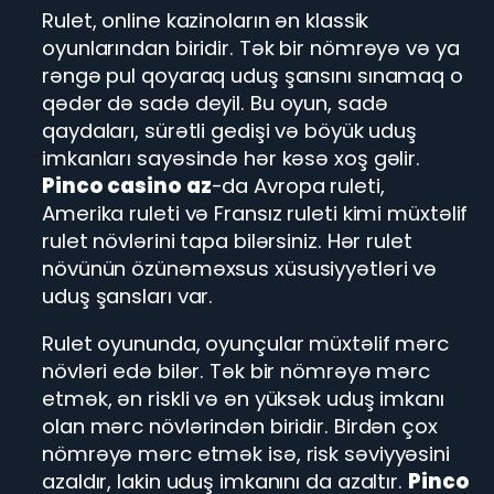
Rulet, online kazinoların ən klassik
oyunlarından biridir. Tək bir nömrəyə və ya
rəngə pul qoyaraq uduş şansını sınamaq o
qədər də sadə deyil. Bu oyun, sadə
qaydaları, sürətli gedişi və böyük uduş
imkanları sayəsində hər kəsə xoş gəlir.
Pinco casino az
-da Avropa ruleti,
Amerika ruleti və Fransız ruleti kimi müxtəlif
rulet növlərini tapa bilərsiniz. Hər rulet
növünün özünəməxsus xüsusiyyətləri və
uduş şansları var.
Rulet oyununda, oyunçular müxtəlif mərc
növləri edə bilər. Tək bir nömrəyə mərc
etmək, ən riskli və ən yüksək uduş imkanı
olan mərc növlərindən biridir. Birdən çox
nömrəyə mərc etmək isə, risk səviyyəsini
azaldır, lakin uduş imkanını da azaltır.
Pinco