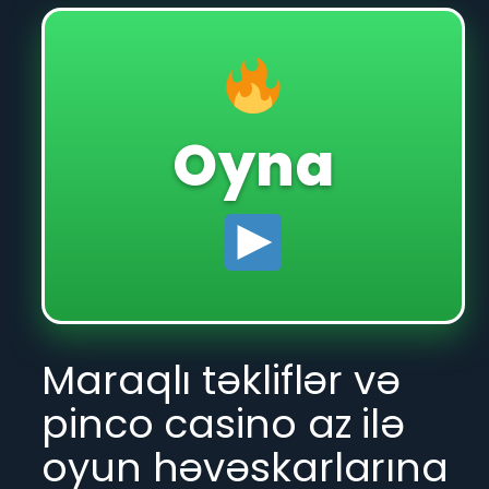
Oyna
Maraqlı təkliflər və
pinco casino az ilə
oyun həvəskarlarına