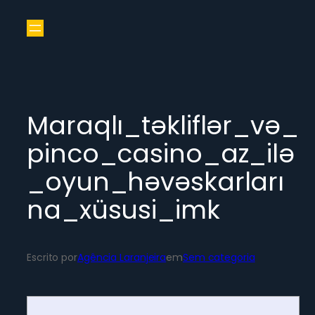
Maraqlı_təkliflər_və_
pinco_casino_az_ilə
_oyun_həvəskarları
na_xüsusi_imk
Escrito por
Agência Laranjeira
em
Sem categoria