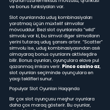
oyunun özünəməxsus mövzusu, qrafikası
və bonus funksiyaları var.
Slot oyunlarında uduş kombinasiyaları
yaratmaq üçün müxtəlif simvollar
mövcuddur. Bəzi slot oyunlarında “wild”
simvolu var ki, bu simvol digər simvolların
yerini tutaraq uduş şansını artırır. “Scatter”
simvolu isə, uduş kombinasiyasından asılı
olmayaraq bonus oyunlarını aktivləşdirə
bilir. Bonus oyunları, oyunçulara əlavə pul
qazanmaq imkanı verir.
Pinco casino az
,
slot oyunları seçimində oyunçulara ən
yaxşı təklifləri sunur.
Populyar Slot Oyunları Haqqında
Bir çox slot oyunçusu məşhur oyunlara
daha çox maraq göstərir. Bu oyunlar,