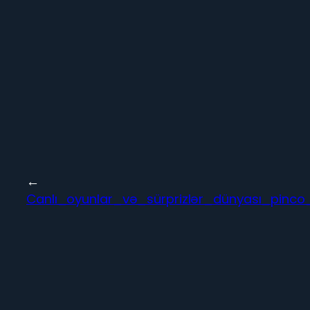
←
Canlı_oyunlar_və_sürprizlər_dünyası_pinco_