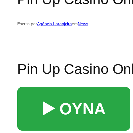
Escrito por
Agência Laranjeira
em
News
Pin Up Casino On
▶️ OYNA