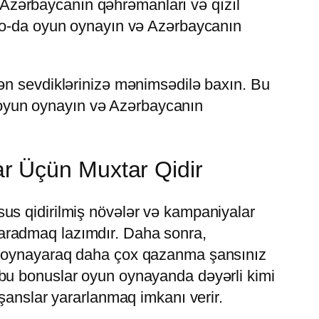
i, Azərbaycanın qəhrəmanları və qızıl
ino-da oyun oynayın və Azərbaycanın
ən sevdiklərinizə mənimsədilə baxın. Bu
da oyun oynayın və Azərbaycanın
r Üçün Muxtar Qidir
us qidirilmiş növələr və kampaniyalar
aradmaq lazımdır. Daha sonra,
un oynayaraq daha çox qazanma şansınız
 bu bonuslar oyun oynayanda dəyərli kimi
şanslar yararlanmaq imkanı verir.