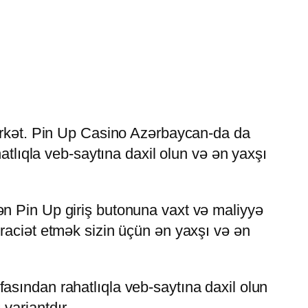
şirkət. Pin Up Casino Azərbaycan-da da
atlıqla veb-saytına daxil olun və ən yaxşı
ən Pin Up giriş butonuna vaxt və maliyyə
raciət etmək sizin üçün ən yaxşı və ən
asından rahatlıqla veb-saytına daxil olun
variantdır.