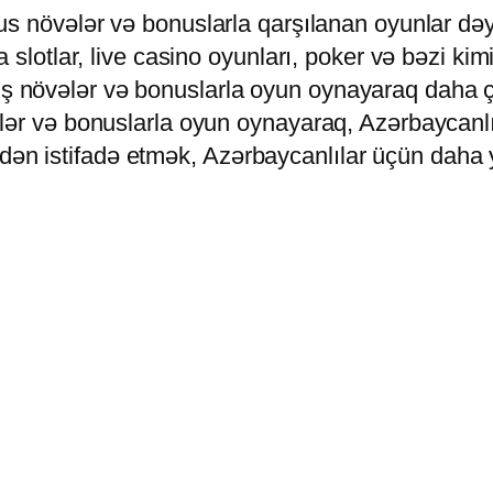
övələr və bonuslarla qarşılanan oyunlar dəyər
otlar, live casino oyunları, poker və bəzi kimi
lmiş növələr və bonuslarla oyun oynayaraq daha
 və bonuslarla oyun oynayaraq, Azərbaycanlıl
indən istifadə etmək, Azərbaycanlılar üçün dah