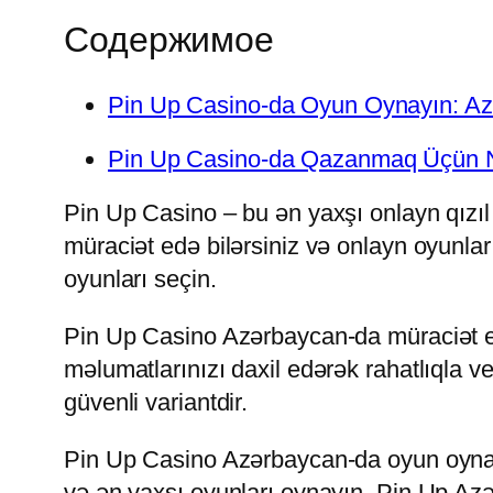
Содержимое
Pin Up Casino-da Oyun Oynayın: Azə
Pin Up Casino-da Qazanmaq Üçün Nö
Pin Up Casino – bu ən yaxşı onlayn qızıl
müraciət edə bilərsiniz və onlayn oyunlar
oyunları seçin.
Pin Up Casino Azərbaycan-da müraciət et
məlumatlarınızı daxil edərək rahatlıqla 
güvenli variantdir.
Pin Up Casino Azərbaycan-da oyun oynayın
və ən yaxşı oyunları oynayın. Pin Up Azə