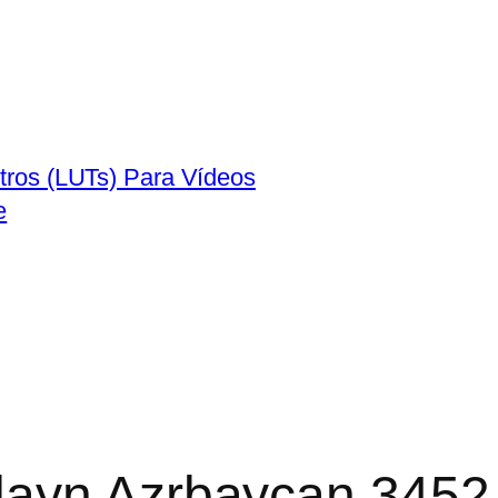
tros (LUTs) Para Vídeos
e
layn Azrbaycan.3452