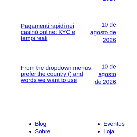
10 de
Pagamenti rapidi nei
casinò online: KYC e
agosto de
tempi reali
2026
10 de
From the dropdown menus,
prefer the country () and
agosto
words we want to use
de 2026
Blog
Eventos
Sobre
Loja