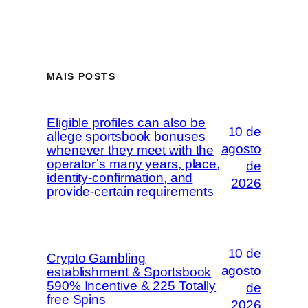
MAIS POSTS
Eligible profiles can also be
10 de
allege sportsbook bonuses
agosto
whenever they meet with the
operator’s many years, place,
de
identity-confirmation, and
2026
provide-certain requirements
10 de
Crypto Gambling
agosto
establishment & Sportsbook
590% Incentive & 225 Totally
de
free Spins
2026