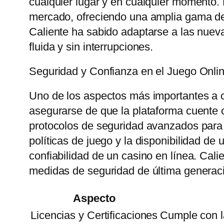
cualquier lugar y en cualquier momento.
mercado, ofreciendo una amplia gama de 
Caliente ha sabido adaptarse a las nuev
fluida y sin interrupciones.
Seguridad y Confianza en el Juego Onli
Uno de los aspectos más importantes a co
asegurarse de que la plataforma cuente co
protocolos de seguridad avanzados para p
políticas de juego y la disponibilidad de 
confiabilidad de un casino en línea. Cal
medidas de seguridad de última generaci
Aspecto
Licencias y Certificaciones
Cumple con l