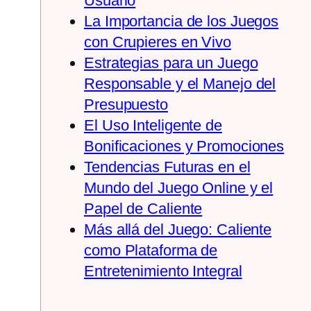
Usuario
La Importancia de los Juegos
con Crupieres en Vivo
Estrategias para un Juego
Responsable y el Manejo del
Presupuesto
El Uso Inteligente de
Bonificaciones y Promociones
Tendencias Futuras en el
Mundo del Juego Online y el
Papel de Caliente
Más allá del Juego: Caliente
como Plataforma de
Entretenimiento Integral