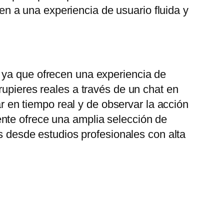
yen a una experiencia de usuario fluida y
 ya que ofrecen una experiencia de
rupieres reales a través de un chat en
ar en tiempo real y de observar la acción
nte ofrece una amplia selección de
os desde estudios profesionales con alta