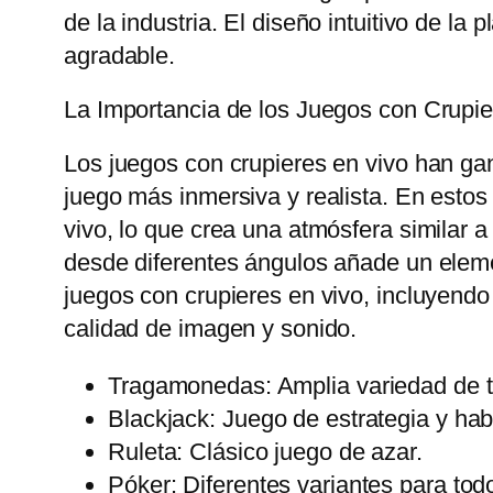
de la industria. El diseño intuitivo de la
agradable.
La Importancia de los Juegos con Crupie
Los juegos con crupieres en vivo han ga
juego más inmersiva y realista. En estos
vivo, lo que crea una atmósfera similar a 
desde diferentes ángulos añade un eleme
juegos con crupieres en vivo, incluyendo 
calidad de imagen y sonido.
Tragamonedas: Amplia variedad de t
Blackjack: Juego de estrategia y habi
Ruleta: Clásico juego de azar.
Póker: Diferentes variantes para todo