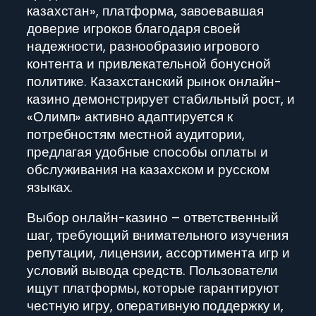
казахстан», платформа, завоевавшая
доверие игроков благодаря своей
надежности, разнообразию игрового
контента и привлекательной бонусной
политике. Казахстанский рынок онлайн-
казино демонстрирует стабильный рост, и
«Олимп» активно адаптируется к
потребностям местной аудитории,
предлагая удобные способы оплаты и
обслуживания на казахском и русском
языках.
Выбор онлайн-казино – ответственный
шаг, требующий внимательного изучения
репутации, лицензии, ассортимента игр и
условий вывода средств. Пользователи
ищут платформы, которые гарантируют
честную игру, оперативную поддержку и,