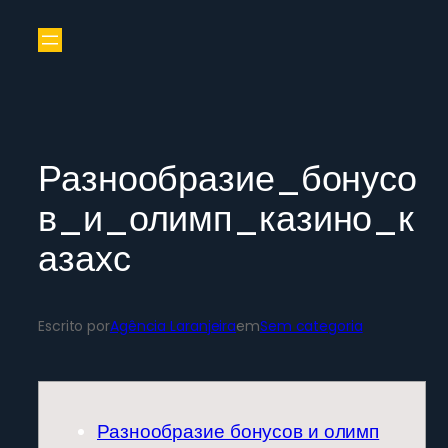
Разнообразие_бонусо
в_и_олимп_казино_к
азахс
Escrito por
Agência Laranjeira
em
Sem categoria
Разнообразие бонусов и олимп