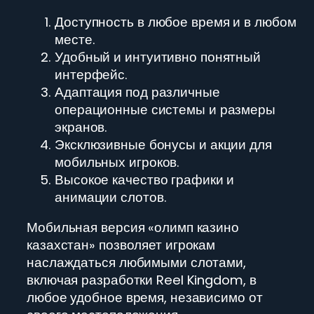
Доступность в любое время и в любом
месте.
Удобный и интуитивно понятный
интерфейс.
Адаптация под различные
операционные системы и размеры
экранов.
Эксклюзивные бонусы и акции для
мобильных игроков.
Высокое качество графики и
анимации слотов.
Мобильная версия «олимп казино
казахстан» позволяет игрокам
наслаждаться любимыми слотами,
включая разработки Reel Kingdom, в
любое удобное время, независимо от