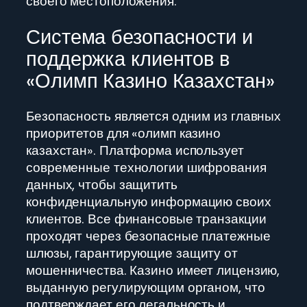
своего местоположения.
Система безопасности и
поддержка клиентов в
«Олимп Казино Казахстан»
Безопасность является одним из главных
приоритетов для «олимп казино
казахстан». Платформа использует
современные технологии шифрования
данных, чтобы защитить
конфиденциальную информацию своих
клиентов. Все финансовые транзакции
проходят через безопасные платежные
шлюзы, гарантирующие защиту от
мошенничества. Казино имеет лицензию,
выданную регулирующим органом, что
подтверждает его легальность и