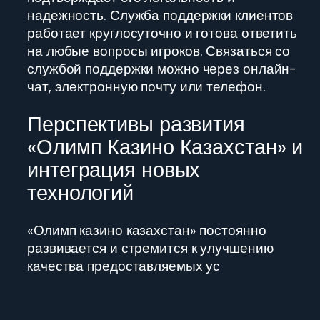
надежность. Служба поддержки клиентов
работает круглосуточно и готова ответить
на любые вопросы игроков. Связаться со
службой поддержки можно через онлайн-
чат, электронную почту или телефон.
Перспективы развития
«Олимп Казино Казахстан» и
интеграция новых
технологий
«Олимп казино казахстан» постоянно
развивается и стремится к улучшению
качества предоставляемых ус