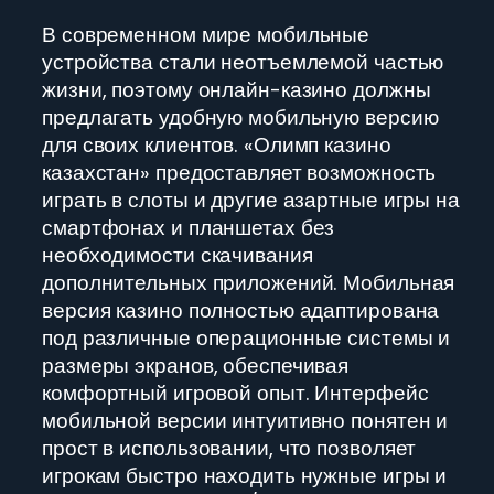
В современном мире мобильные
устройства стали неотъемлемой частью
жизни, поэтому онлайн-казино должны
предлагать удобную мобильную версию
для своих клиентов. «Олимп казино
казахстан» предоставляет возможность
играть в слоты и другие азартные игры на
смартфонах и планшетах без
необходимости скачивания
дополнительных приложений. Мобильная
версия казино полностью адаптирована
под различные операционные системы и
размеры экранов, обеспечивая
комфортный игровой опыт. Интерфейс
мобильной версии интуитивно понятен и
прост в использовании, что позволяет
игрокам быстро находить нужные игры и