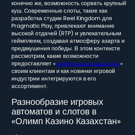
конечно же, возможность сорвать крупный
куш. Современные слоты, такие как
разработка студии Reel Kingdom для
Pragmatic Play, привлекают внимание
высокой отдачей (RTP) и увлекательным
геймплеем, создавая атмосферу азарта и
предвкушения победы. В этом контексте
рассмотрим, какие возможности
предоставляет «
олимп казино казахстан
»
своим клиентам и как новинки игровой
индустрии интегрируются в его
ассортимент.
Разнообразие игровых
автоматов и слотов в
«Олимп Казино Казахстан»