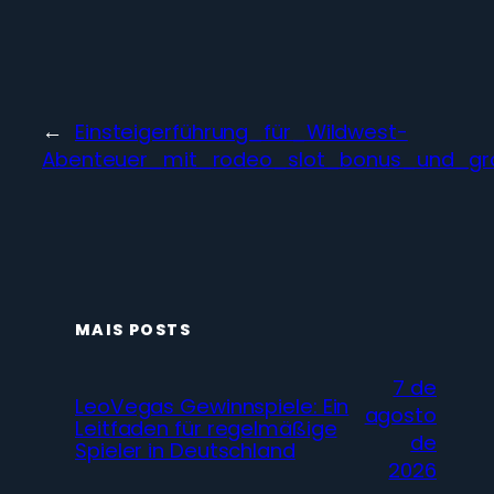
←
Einsteigerführung_für_Wildwest-
Abenteuer_mit_rodeo_slot_bonus_und_g
MAIS POSTS
7 de
LeoVegas Gewinnspiele: Ein
agosto
Leitfaden für regelmäßige
de
Spieler in Deutschland
2026