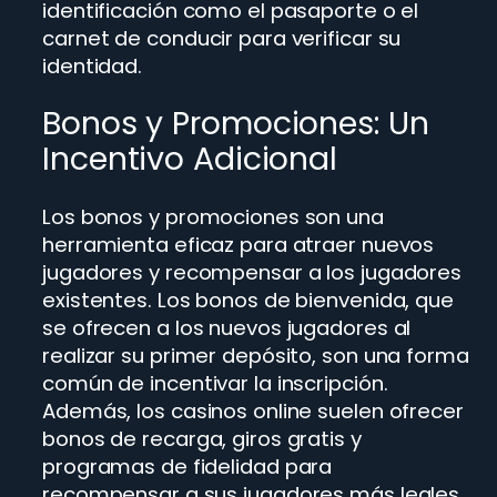
identificación como el pasaporte o el
carnet de conducir para verificar su
identidad.
Bonos y Promociones: Un
Incentivo Adicional
Los bonos y promociones son una
herramienta eficaz para atraer nuevos
jugadores y recompensar a los jugadores
existentes. Los bonos de bienvenida, que
se ofrecen a los nuevos jugadores al
realizar su primer depósito, son una forma
común de incentivar la inscripción.
Además, los casinos online suelen ofrecer
bonos de recarga, giros gratis y
programas de fidelidad para
recompensar a sus jugadores más leales.