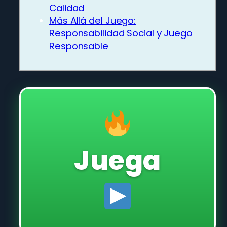
Calidad
Más Allá del Juego:
Responsabilidad Social y Juego
Responsable
Juega