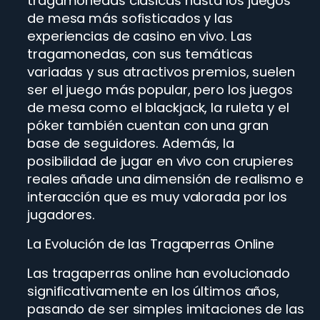
tragamonedas clásicas hasta los juegos
de mesa más sofisticados y las
experiencias de casino en vivo. Las
tragamonedas, con sus temáticas
variadas y sus atractivos premios, suelen
ser el juego más popular, pero los juegos
de mesa como el blackjack, la ruleta y el
póker también cuentan con una gran
base de seguidores. Además, la
posibilidad de jugar en vivo con crupieres
reales añade una dimensión de realismo e
interacción que es muy valorada por los
jugadores.
La Evolución de las Tragaperras Online
Las tragaperras online han evolucionado
significativamente en los últimos años,
pasando de ser simples imitaciones de las