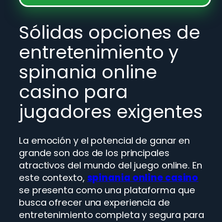
Sólidas opciones de
entretenimiento y
spinania online
casino para
jugadores exigentes
La emoción y el potencial de ganar en
grande son dos de los principales
atractivos del mundo del juego online. En
este contexto,
spinania online casino
se presenta como una plataforma que
busca ofrecer una experiencia de
entretenimiento completa y segura para