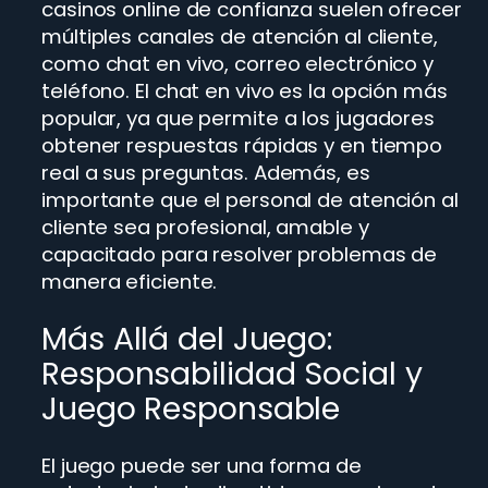
casinos online de confianza suelen ofrecer
múltiples canales de atención al cliente,
como chat en vivo, correo electrónico y
teléfono. El chat en vivo es la opción más
popular, ya que permite a los jugadores
obtener respuestas rápidas y en tiempo
real a sus preguntas. Además, es
importante que el personal de atención al
cliente sea profesional, amable y
capacitado para resolver problemas de
manera eficiente.
Más Allá del Juego:
Responsabilidad Social y
Juego Responsable
El juego puede ser una forma de