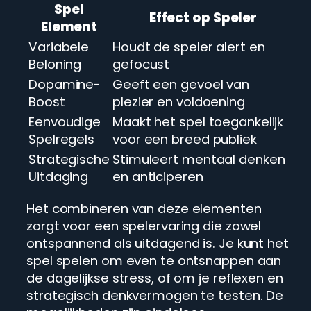
Spel
Effect op Speler
Element
Variabele
Houdt de speler alert en
Beloning
gefocust
Dopamine-
Geeft een gevoel van
Boost
plezier en voldoening
Eenvoudige
Maakt het spel toegankelijk
Spelregels
voor een breed publiek
Strategische
Stimuleert mentaal denken
Uitdaging
en anticiperen
Het combineren van deze elementen
zorgt voor een spelervaring die zowel
ontspannend als uitdagend is. Je kunt het
spel spelen om even te ontsnappen aan
de dagelijkse stress, of om je reflexen en
strategisch denkvermogen te testen. De