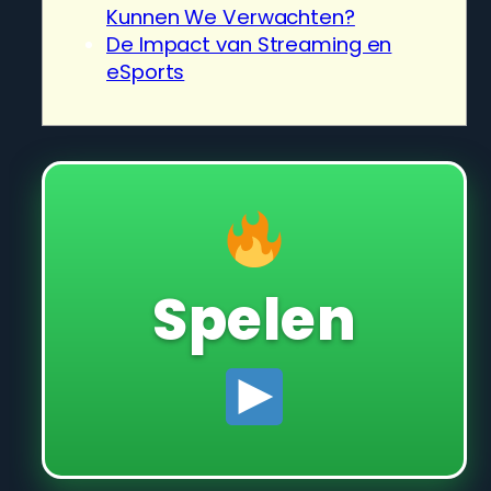
Kunnen We Verwachten?
De Impact van Streaming en
eSports
Spelen