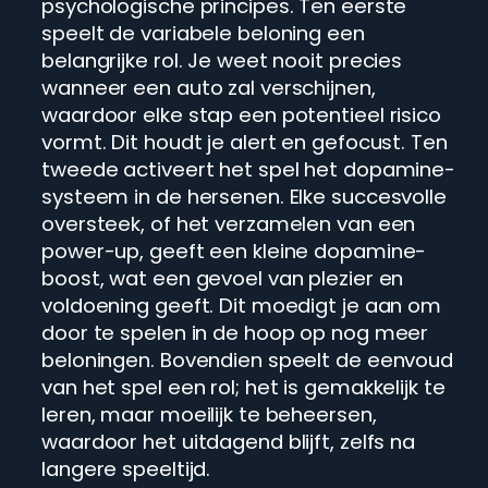
psychologische principes. Ten eerste
speelt de variabele beloning een
belangrijke rol. Je weet nooit precies
wanneer een auto zal verschijnen,
waardoor elke stap een potentieel risico
vormt. Dit houdt je alert en gefocust. Ten
tweede activeert het spel het dopamine-
systeem in de hersenen. Elke succesvolle
oversteek, of het verzamelen van een
power-up, geeft een kleine dopamine-
boost, wat een gevoel van plezier en
voldoening geeft. Dit moedigt je aan om
door te spelen in de hoop op nog meer
beloningen. Bovendien speelt de eenvoud
van het spel een rol; het is gemakkelijk te
leren, maar moeilijk te beheersen,
waardoor het uitdagend blijft, zelfs na
langere speeltijd.