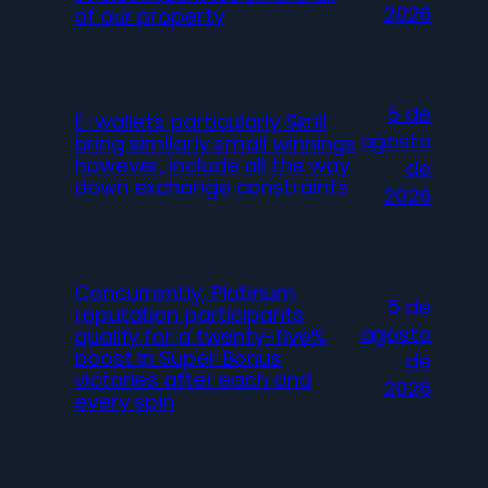
2026
of our property
5 de
E-wallets particularly Skrill
agosto
bring similarly small winnings
however, include all the way
de
down exchange constraints
2026
Concurrently, Platinum
5 de
reputation participants
agosto
qualify for a twenty-five%
boost in Super Bonus
de
victories after each and
2026
every spin