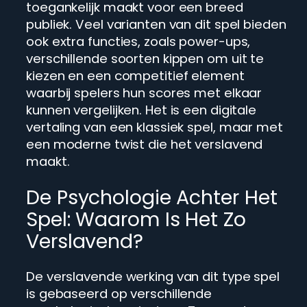
toegankelijk maakt voor een breed
publiek. Veel varianten van dit spel bieden
ook extra functies, zoals power-ups,
verschillende soorten kippen om uit te
kiezen en een competitief element
waarbij spelers hun scores met elkaar
kunnen vergelijken. Het is een digitale
vertaling van een klassiek spel, maar met
een moderne twist die het verslavend
maakt.
De Psychologie Achter Het
Spel: Waarom Is Het Zo
Verslavend?
De verslavende werking van dit type spel
is gebaseerd op verschillende