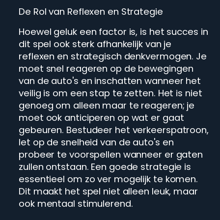
De Rol van Reflexen en Strategie
Hoewel geluk een factor is, is het succes in
dit spel ook sterk afhankelijk van je
reflexen en strategisch denkvermogen. Je
moet snel reageren op de bewegingen
van de auto's en inschatten wanneer het
veilig is om een stap te zetten. Het is niet
genoeg om alleen maar te reageren; je
moet ook anticiperen op wat er gaat
gebeuren. Bestudeer het verkeerspatroon,
let op de snelheid van de auto's en
probeer te voorspellen wanneer er gaten
zullen ontstaan. Een goede strategie is
essentieel om zo ver mogelijk te komen.
Dit maakt het spel niet alleen leuk, maar
ook mentaal stimulerend.