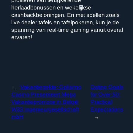
profiteren van terugkerende
herlaadbonussen en wekelijkse
cashbackbeloningen. En met spellen zoals
live dealer tafels en tafelpokeren, kun je de
spanning van real-time gaming vanuit overal
ervaren!
←
Vakantiegekte: Golisimo
Dating Goals
Casino Presenteert Mega
for Over 50:
Vakantiepromotie in België
Practical
W33 Ingenieurgesellschaft
Expectations
mbH
→