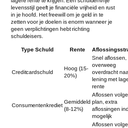
lagere rente te krijgen. Een schuldenvrije
levensstijl geeft je financiële vrijheid en rust
in je hoofd. Het freewill om je geld in te
zetten voor je doelen is enorm wanneer je
geen verplichtingen hebt richting
schuldeisers.
Type Schuld
Rente
Aflossingsstr
Snel aflossen,
overweeg
Hoog (15-
Creditcardschuld
overdracht naa
20%)
lening met lag
rente
Aflossen volg
Gemiddeld
plan, extra
Consumentenkrediet
(8-12%)
aflossingen in
mogelijk
Aflossen volg