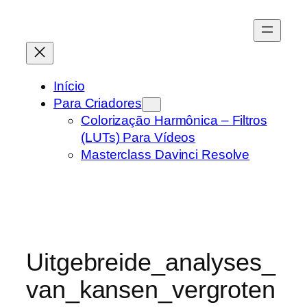
Pular
para
o
conteúdo
Início
Para Criadores
Colorização Harmônica – Filtros
(LUTs) Para Vídeos
Masterclass Davinci Resolve
Uitgebreide_analyses_
van_kansen_vergroten