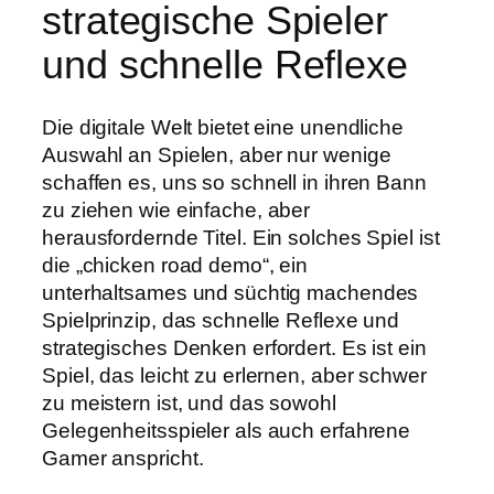
strategische Spieler
und schnelle Reflexe
Die digitale Welt bietet eine unendliche
Auswahl an Spielen, aber nur wenige
schaffen es, uns so schnell in ihren Bann
zu ziehen wie einfache, aber
herausfordernde Titel. Ein solches Spiel ist
die „chicken road demo“, ein
unterhaltsames und süchtig machendes
Spielprinzip, das schnelle Reflexe und
strategisches Denken erfordert. Es ist ein
Spiel, das leicht zu erlernen, aber schwer
zu meistern ist, und das sowohl
Gelegenheitsspieler als auch erfahrene
Gamer anspricht.