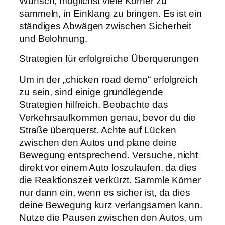
Wunsch, möglichst viele Körner zu
sammeln, in Einklang zu bringen. Es ist ein
ständiges Abwägen zwischen Sicherheit
und Belohnung.
Strategien für erfolgreiche Überquerungen
Um in der „chicken road demo“ erfolgreich
zu sein, sind einige grundlegende
Strategien hilfreich. Beobachte das
Verkehrsaufkommen genau, bevor du die
Straße überquerst. Achte auf Lücken
zwischen den Autos und plane deine
Bewegung entsprechend. Versuche, nicht
direkt vor einem Auto loszulaufen, da dies
die Reaktionszeit verkürzt. Sammle Körner
nur dann ein, wenn es sicher ist, da dies
deine Bewegung kurz verlangsamen kann.
Nutze die Pausen zwischen den Autos, um