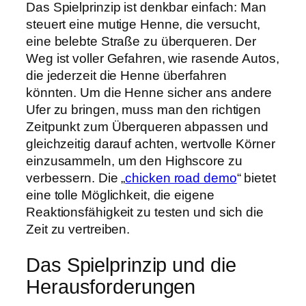
Das Spielprinzip ist denkbar einfach: Man
steuert eine mutige Henne, die versucht,
eine belebte Straße zu überqueren. Der
Weg ist voller Gefahren, wie rasende Autos,
die jederzeit die Henne überfahren
könnten. Um die Henne sicher ans andere
Ufer zu bringen, muss man den richtigen
Zeitpunkt zum Überqueren abpassen und
gleichzeitig darauf achten, wertvolle Körner
einzusammeln, um den Highscore zu
verbessern. Die „
chicken road demo
“ bietet
eine tolle Möglichkeit, die eigene
Reaktionsfähigkeit zu testen und sich die
Zeit zu vertreiben.
Das Spielprinzip und die
Herausforderungen