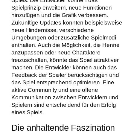
Spiels. Die Entwickler können das
Spielprinzip erweitern, neue Funktionen
hinzufügen und die Grafik verbessern.
Zukünftige Updates könnten beispielsweise
neue Hindernisse, verschiedene
Umgebungen oder zusätzliche Spielmodi
enthalten. Auch die Möglichkeit, die Henne
anzupassen oder neue Charaktere
freizuschalten, könnte das Spiel attraktiver
machen. Die Entwickler können auch das
Feedback der Spieler berücksichtigen und
das Spiel entsprechend optimieren. Eine
aktive Community und eine offene
Kommunikation zwischen Entwicklern und
Spielern sind entscheidend für den Erfolg
eines Spiels.
Die anhaltende Faszination