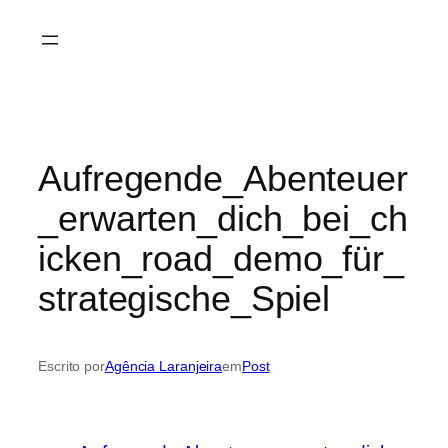
Pular
para
o
conteúdo
Aufregende_Abenteuer
_erwarten_dich_bei_ch
icken_road_demo_für_
strategische_Spiel
Escrito por
Agência Laranjeira
em
Post