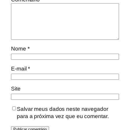
Nome
*
E-mail
*
Site
Salvar meus dados neste navegador
para a próxima vez que eu comentar.