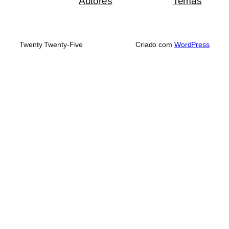
Autores
Temas
Twenty Twenty-Five
Criado com
WordPress