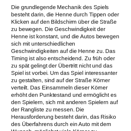
Die grundlegende Mechanik des Spiels
besteht darin, die Henne durch Tippen oder
Klicken auf den Bildschirm über die Straße
zu bewegen. Die Geschwindigkeit der
Henne ist konstant, und die Autos bewegen
sich mit unterschiedlichen
Geschwindigkeiten auf die Henne zu. Das
Timing ist also entscheidend. Zu früh oder
zu spät gelingt der Übertritt nicht und das
Spiel ist vorbei. Um das Spiel interessanter
zu gestalten, sind auf der Straße Körner
verteilt. Das Einsammeln dieser Körner
erhöht den Punktestand und ermöglicht es
den Spielern, sich mit anderen Spielern auf
der Rangliste zu messen. Die
Herausforderung besteht darin, das Risiko
des Überfahrens durch ein Auto mit dem