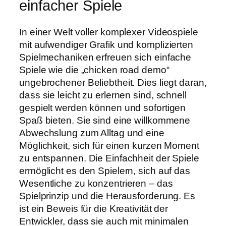
einfacher Spiele
In einer Welt voller komplexer Videospiele
mit aufwendiger Grafik und komplizierten
Spielmechaniken erfreuen sich einfache
Spiele wie die „chicken road demo“
ungebrochener Beliebtheit. Dies liegt daran,
dass sie leicht zu erlernen sind, schnell
gespielt werden können und sofortigen
Spaß bieten. Sie sind eine willkommene
Abwechslung zum Alltag und eine
Möglichkeit, sich für einen kurzen Moment
zu entspannen. Die Einfachheit der Spiele
ermöglicht es den Spielern, sich auf das
Wesentliche zu konzentrieren – das
Spielprinzip und die Herausforderung. Es
ist ein Beweis für die Kreativität der
Entwickler, dass sie auch mit minimalen