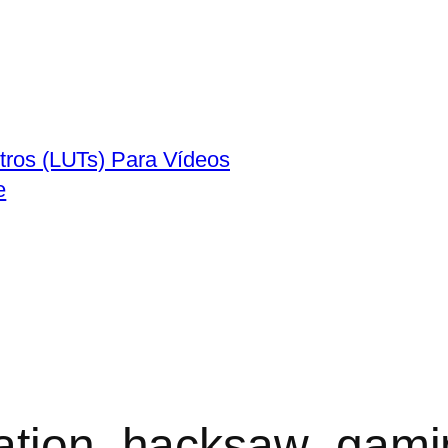
tros (LUTs) Para Vídeos
e
gration_hacksaw_gami