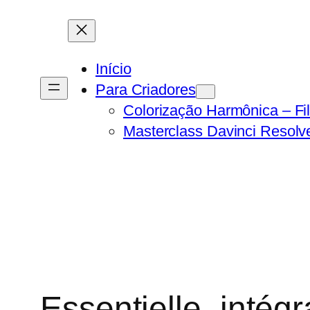
Pular
para
o
Início
conteúdo
Para Criadores
Colorização Harmônica – Fil
Masterclass Davinci Resolv
Essentielle_inté