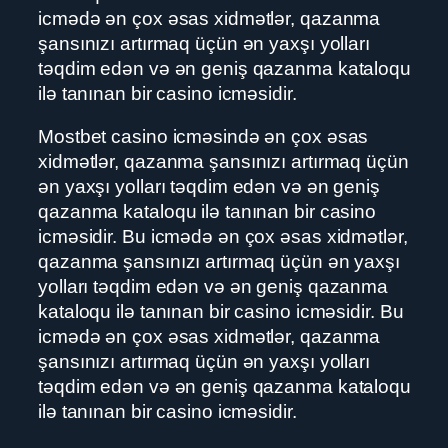
icmədə ən çox əsas xidmətlər, qazanma
şansınızı artırmaq üçün ən yaxşı yolları
təqdim edən və ən geniş qazanma kataloqu
ilə tanınan bir casino icməsidir.
Mostbet casino icməsində ən çox əsas
xidmətlər, qazanma şansınızı artırmaq üçün
ən yaxşı yolları təqdim edən və ən geniş
qazanma kataloqu ilə tanınan bir casino
icməsidir. Bu icmədə ən çox əsas xidmətlər,
qazanma şansınızı artırmaq üçün ən yaxşı
yolları təqdim edən və ən geniş qazanma
kataloqu ilə tanınan bir casino icməsidir. Bu
icmədə ən çox əsas xidmətlər, qazanma
şansınızı artırmaq üçün ən yaxşı yolları
təqdim edən və ən geniş qazanma kataloqu
ilə tanınan bir casino icməsidir.