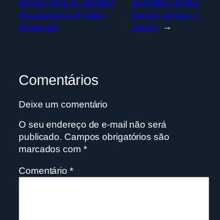
Reyes para el Jugador
Jugabet Casino:
Ecuatoriano de Altas
bonos, juegos y
Apuestas
pagos
→
Comentários
Deixe um comentário
O seu endereço de e-mail não será
publicado.
Campos obrigatórios são
marcados com
*
Comentário
*