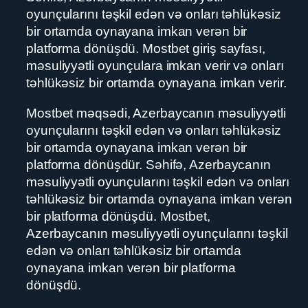
oyunçularını təşkil edən və onları təhlükəsiz
bir ortamda oynayana imkan verən bir
platforma dönüşdü. Mostbet giriş sayfası,
məsuliyyətli oyunçulara imkan verir və onları
təhlükəsiz bir ortamda oynayana imkan verir.
Mostbet məqsədi, Azerbaycanın məsuliyyətli
oyunçularını təşkil edən və onları təhlükəsiz
bir ortamda oynayana imkan verən bir
platforma dönüşdür. Səhifə, Azerbaycanın
məsuliyyətli oyunçularını təşkil edən və onları
təhlükəsiz bir ortamda oynayana imkan verən
bir platforma dönüşdü. Mostbet,
Azerbaycanın məsuliyyətli oyunçularını təşkil
edən və onları təhlükəsiz bir ortamda
oynayana imkan verən bir platforma
dönüşdü.