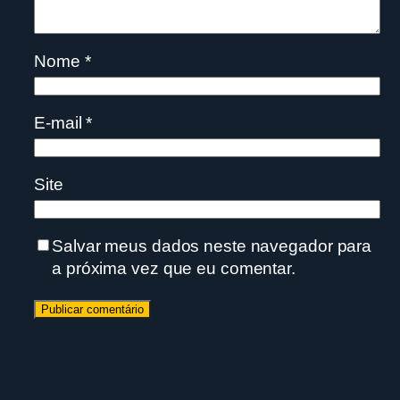
Nome
*
E-mail
*
Site
Salvar meus dados neste navegador para
a próxima vez que eu comentar.