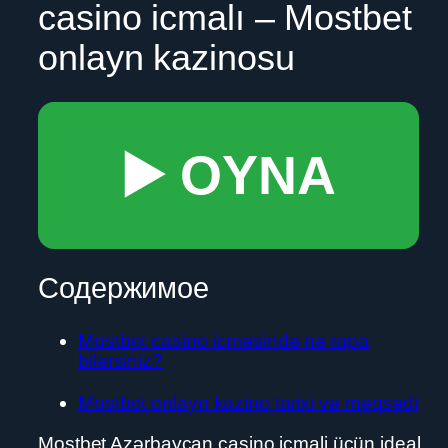
casino icmalı – Mostbet
onlayn kazinosu
▶️ OYNA
Содержимое
Mostbet casino icməsində nə tapa
bilərsiniz?
Mostbet onlayn kazino tarixi və məqsədi
Mostbet Azərbaycan casino icmali üçün ideal