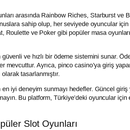
nları arasında Rainbow Riches, Starburst ve Boo
onuslara sahip olup, her seviyede oyuncular için
t, Roulette ve Poker gibi popüler masa oyunları
 güvenli ve hızlı bir ödeme sistemini sunar. Öd
er mevcuttur. Ayrıca, pinco casino’ya giriş yapa
olarak tasarlanmıştır.
n en iyi deneyim sunmayı hedefler. Güncel giriş
ayın. Bu platform, Türkiye’deki oyuncular için 
püler Slot Oyunları