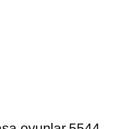
asa oyunlar.5544