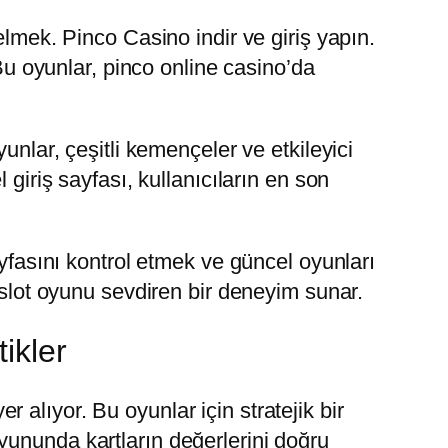
elmek. Pinco Casino indir ve giriş yapın.
 Bu oyunlar, pinco online casino’da
unlar, çeşitli kemençeler ve etkileyici
giriş sayfası, kullanıcıların en son
ayfasını kontrol etmek ve güncel oyunları
 slot oyunu sevdiren bir deneyim sunar.
ikler
alıyor. Bu oyunlar için stratejik bir
yununda kartların değerlerini doğru