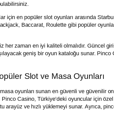
ulabilirsiniz.
ar için en popüler slot oyunları arasında Starb
Blackjack, Baccarat, Roulette gibi popüler oyunlar
her zaman en iyi kaliteli olmalıdır. Güncel gir
karşılayacak geniş bir oyun kataloğu sunar. Pinc
opüler Slot ve Masa Oyunları
masa oyunları sunan en güvenli ve güvenilir onl
z. Pinco Casino, Türkiye’deki oyuncular için öze
stu arayüz ve hızlı yüklemeyi sunar. Ayrıca, pin