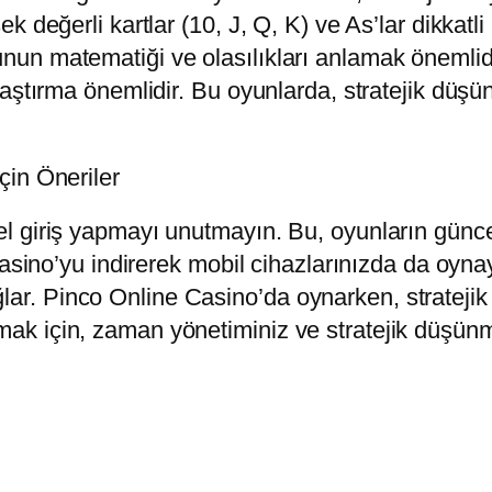
 değerli kartlar (10, J, Q, K) ve As’lar dikkatl
un matematiği ve olasılıkları anlamak önemlidi
laştırma önemlidir. Bu oyunlarda, stratejik düş
çin Öneriler
 giriş yapmayı unutmayın. Bu, oyunların güncel
asino’yu indirerek mobil cihazlarınızda da oynay
sağlar. Pinco Online Casino’da oynarken, strateji
k için, zaman yönetiminiz ve stratejik düşünm