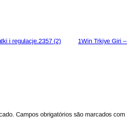
ki i regulacje.2357 (2)
1Win Trkiye Giri 
cado.
Campos obrigatórios são marcados com