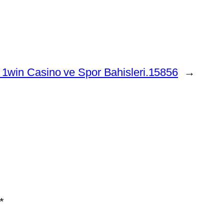
– 1win Casino ve Spor Bahisleri.15856
→
*