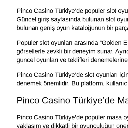
Pinco Casino Türkiye’de popüler slot oyun
Güncel giriş sayfasında bulunan slot oyunl
bulunan geniş oyun kataloğunun bir parça
Popüler slot oyunları arasında “Golden Egg
görsellerle zevkli bir deneyim sunar. Ayrı
güncel oyunları ve teklifleri denemelerine
Pinco Casino Türkiye’de slot oyunları içi
denemek önemlidir. Bu platform, kullanıcı
Pinco Casino Türkiye’de Masa
Pinco Casino Türkiye’de popüler masa oyun
yaklaşım ve dikkatli bir oyunculuğun öne