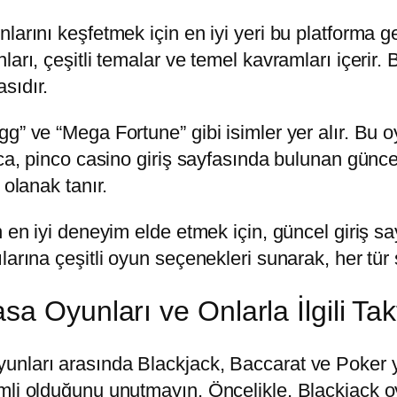
larını keşfetmek için en iyi yeri bu platforma g
arı, çeşitli temalar ve temel kavramları içerir.
sıdır.
” ve “Mega Fortune” gibi isimler yer alır. Bu oy
ca, pinco casino giriş sayfasında bulunan güncel 
 olanak tanır.
n en iyi deneyim elde etmek için, güncel giriş s
larına çeşitli oyun seçenekleri sunarak, her tür
 Oyunları ve Onlarla İlgili Takt
ları arasında Blackjack, Baccarat ve Poker yer 
mli olduğunu unutmayın. Öncelikle, Blackjack o