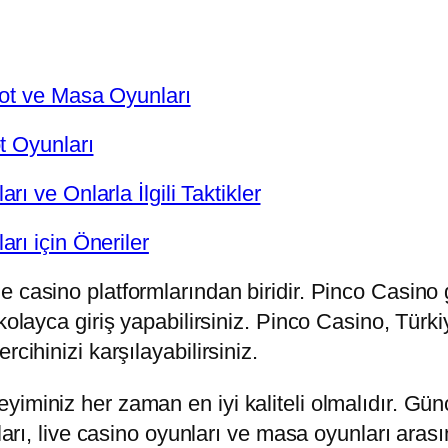
lot ve Masa Oyunları
t Oyunları
 ve Onlarla İlgili Taktikler
rı için Öneriler
 casino platformlarından biridir. Pinco Casino 
kolayca giriş yapabilirsiniz. Pinco Casino, Türki
cihinizi karşılayabilirsiniz.
miniz her zaman en iyi kaliteli olmalıdır. Günce
nları, live casino oyunları ve masa oyunları aras