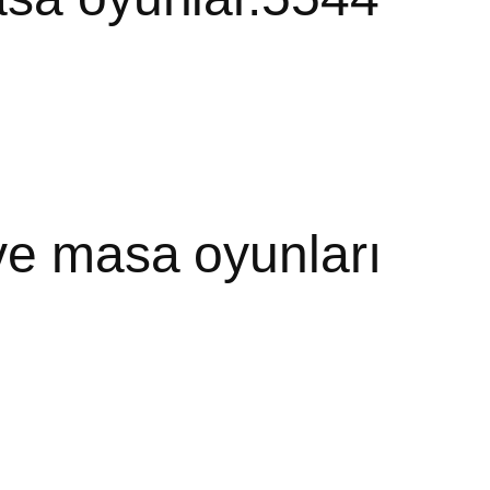
 ve masa oyunları