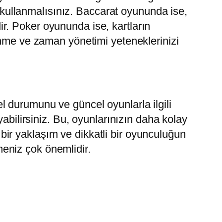
i kullanmalısınız. Baccarat oyununda ise,
r. Poker oyununda ise, kartların
ünme ve zaman yönetimi yeteneklerinizi
 durumunu ve güncel oyunlarla ilgili
abilirsiniz. Bu, oyunlarınızın daha kolay
k bir yaklaşım ve dikkatli bir oyunculuğun
eniz çok önemlidir.