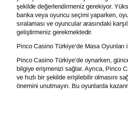
şekilde değerlendirmeniz gerekiyor. Yüksek
banka veya oyuncu seçimi yaparken, oyun
sıralaması ve oyuncular arasındaki karşı
geliştirmeniz gerekmektedir.
Pinco Casino Türkiye’de Masa Oyunları i
Pinco Casino Türkiye’de oynarken, güncel
bilgiye erişmenizi sağlar. Ayrıca, Pinco C
ve hızlı bir şekilde erişilebilir olmasını 
önemini unutmayın. Bu oyunlarda kazanma