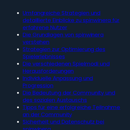
Umfangreiche Strategien und
detaillierte Einblicke zu spinwinera für
erfahrene Nutzer
Die Grundlagen von spinwinera
verstehen
Strategien zur Optimierung des
Spielerlebnisses
Die verschiedenen Spielmodi und
Herausforderungen
Individuelle Anpassung und
Progression
Die Bedeutung der Community und
des sozialen Austauschs
Tipps für eine erfolgreiche Teilnahme
an der Community
Sicherheit und Datenschutz bei
spinwinera