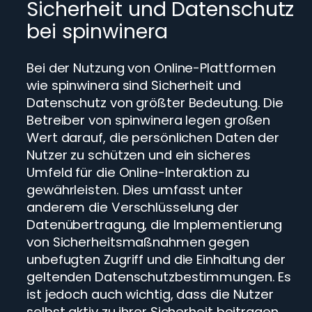
Sicherheit und Datenschutz
bei spinwinera
Bei der Nutzung von Online-Plattformen
wie spinwinera sind Sicherheit und
Datenschutz von größter Bedeutung. Die
Betreiber von spinwinera legen großen
Wert darauf, die persönlichen Daten der
Nutzer zu schützen und ein sicheres
Umfeld für die Online-Interaktion zu
gewährleisten. Dies umfasst unter
anderem die Verschlüsselung der
Datenübertragung, die Implementierung
von Sicherheitsmaßnahmen gegen
unbefugten Zugriff und die Einhaltung der
geltenden Datenschutzbestimmungen. Es
ist jedoch auch wichtig, dass die Nutzer
selbst aktiv zu ihrer Sicherheit beitragen,