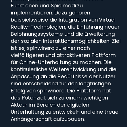
Funktionen und Spielmodi zu
implementieren. Dazu gehören
beispielsweise die Integration von Virtual
Reality-Technologien, die Einführung neuer
Belohnungssysteme und die Erweiterung
der sozialen Interaktionsmöglichkeiten. Ziel
ist es, spinwinera zu einer noch
vielfältigeren und attraktiveren Plattform
für Online-Unterhaltung zu machen. Die
kontinuierliche Weiterentwicklung und die
Anpassung an die Bedürfnisse der Nutzer
sind entscheidend für den langfristigen
Erfolg von spinwinera. Die Plattform hat
das Potenzial, sich zu einem wichtigen
Akteur im Bereich der digitalen
Unterhaltung zu entwickeln und eine treue
Anhängerschaft aufzubauen.