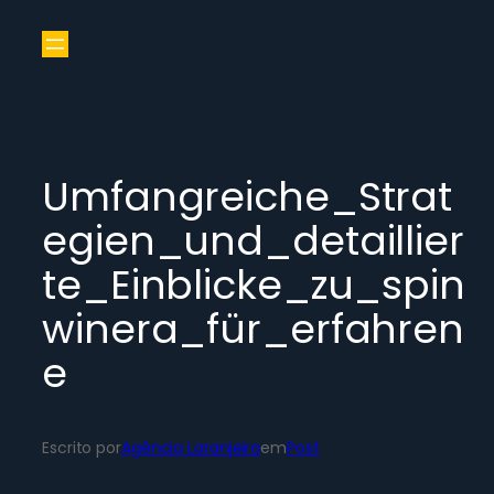
Umfangreiche_Strat
egien_und_detaillier
te_Einblicke_zu_spin
winera_für_erfahren
e
Escrito por
Agência Laranjeira
em
Post