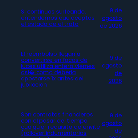
9 de
Si continuas surfeando,
entendemos que aceptas
agosto
el estado de el trato
de 2026
El reembolso llegan a
9 de
convertirse en focos de
agosto
luces utiliza entero viernes
asi� como deberia
de
apostarse 1x antes del
2026
jubilacion
Son contratos financieros
9 de
con el pasar del tiempo
agosto
cualquier requisito de envite
de
(rollover indumentarias