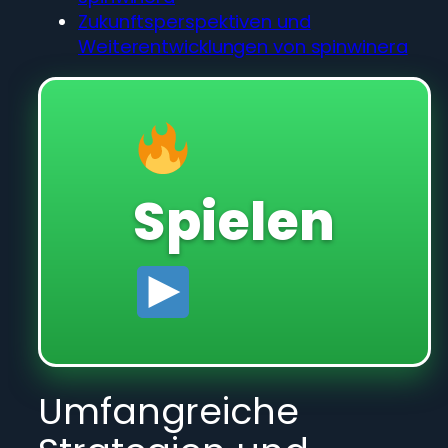
Zukunftsperspektiven und
Weiterentwicklungen von spinwinera
Spielen
Umfangreiche