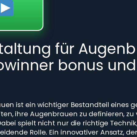
staltung für Augen
rowinner bonus und
en ist ein wichtiger Bestandteil eines g
n, ihre Augenbrauen zu definieren, zu 
ei spielt nicht nur die richtige Technik
idende Rolle. Ein innovativer Ansatz, d