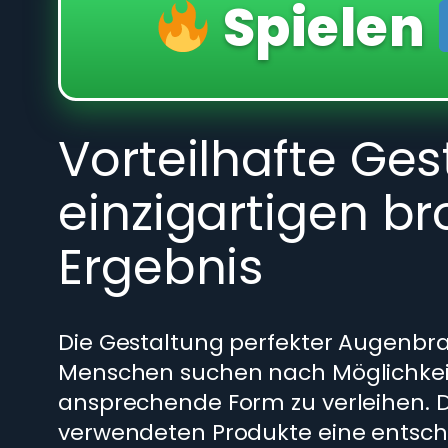
Spielen
Vorteilhafte Ge
einzigartigen b
Ergebnis
Die Gestaltung perfekter Augenbrau
Menschen suchen nach Möglichkeite
ansprechende Form zu verleihen. Dab
verwendeten Produkte eine entsche