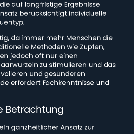
die auf langfristige Ergebnisse
satz berücksichtigt individuelle
uentyp.
etig, da immer mehr Menschen die
itionelle Methoden wie Zupfen,
sen jedoch oft nur einen
Haarwurzeln zu stimulieren und das
, volleren und gesünderen
ode erfordert Fachkenntnisse und
te Betrachtung
in ganzheitlicher Ansatz zur