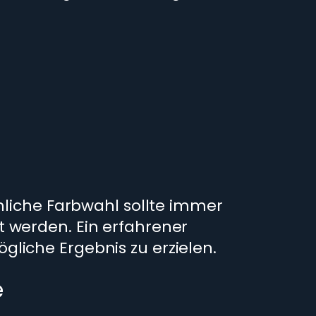
chliche Farbwahl sollte immer
t werden. Ein erfahrener
gliche Ergebnis zu erzielen.
e