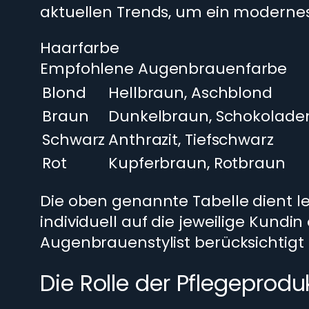
aktuellen Trends, um ein modernes u
Haarfarbe
Empfohlene Augenbrauenfarbe
Blond
Hellbraun, Aschblond
Braun
Dunkelbraun, Schokolad
Schwarz
Anthrazit, Tiefschwarz
Rot
Kupferbraun, Rotbraun
Die oben genannte Tabelle dient led
individuell auf die jeweilige Kund
Augenbrauenstylist berücksichtigt 
Die Rolle der Pflegeprodu