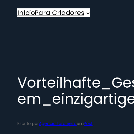
Início
Para Criadores
Vorteilhafte_G
em_einzigarti
Escrito por
Agência Laranjeira
em
Post