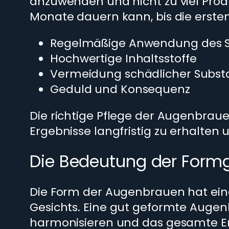
anzuwenden und nicht zu viel Produ
Monate dauern kann, bis die erste
Regelmäßige Anwendung des 
Hochwertige Inhaltsstoffe
Vermeidung schädlicher Subst
Geduld und Konsequenz
Die richtige Pflege der Augenbrauen
Ergebnisse langfristig zu erhalten
Die Bedeutung der Formg
Die Form der Augenbrauen hat eine
Gesichts. Eine gut geformte Augen
harmonisieren und das gesamte Ers