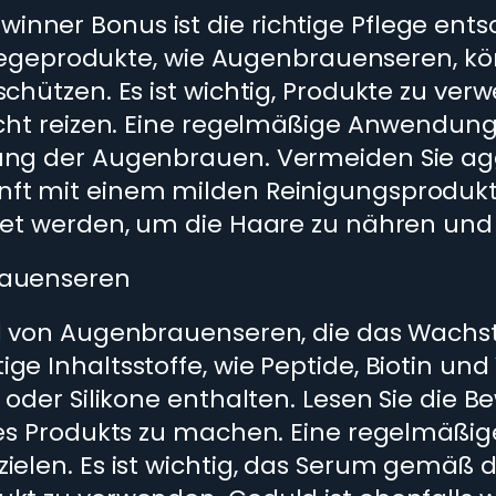
nner Bonus ist die richtige Pflege ents
e Pflegeprodukte, wie Augenbrauenseren,
chützen. Es ist wichtig, Produkte zu ver
icht reizen. Eine regelmäßige Anwendung
gung der Augenbrauen. Vermeiden Sie ag
ft mit einem milden Reinigungsprodukt. 
det werden, um die Haare zu nähren und 
rauenseren
hl von Augenbrauenseren, die das Wachs
ge Inhaltsstoffe, wie Peptide, Biotin un
e oder Silikone enthalten. Lesen Sie di
 des Produkts zu machen. Eine regelmäß
zielen. Es ist wichtig, das Serum gemäß 