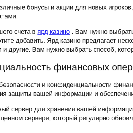
азличные бонусы и акции для новых игроков
атами.
шего счета в
ярд казино
. Вам нужно выбрать
отите добавить. Ярд казино предлагает нес
 и другие. Вам нужно выбрать способ, кото
циальность финансовых опера
 безопасности и конфиденциальности фина
ия защиты вашей информации и обеспечени
ый сервер для хранения вашей информации.
щенном сервере, который регулярно обнов