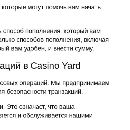
, которые могут помочь вам начать
 способ пополнения, который вам
колько способов пополнения, включая
рый вам удобен, и внести сумму.
ций в Casino Yard
нсовых операций. Мы предпринимаем
я безопасности транзакций.
 Это означает, что ваша
ляется и обслуживается нашими