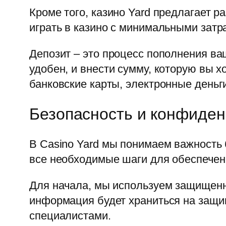
Кроме того, казино Yard предлагает р
играть в казино с минимальными затр
Депозит – это процесс пополнения ва
удобен, и внести сумму, которую вы х
банковские карты, электронные деньги
Безопасность и конфиден
В Casino Yard мы понимаем важность
все необходимые шаги для обеспечен
Для начала, мы используем защищенн
информация будет храниться на защи
специалистами.