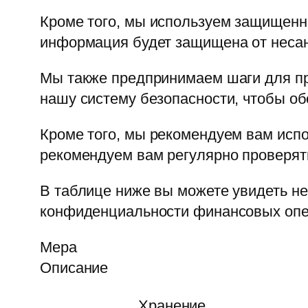
Кроме того, мы используем защищенн
информация будет защищена от несан
Мы также предпринимаем шаги для пр
нашу систему безопасности, чтобы о
Кроме того, мы рекомендуем вам испо
рекомендуем вам регулярно проверят
В таблице ниже вы можете увидеть н
конфиденциальности финансовых опе
Мера
Описание
Хранение