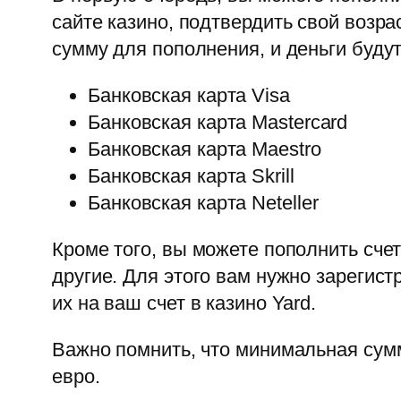
сайте казино, подтвердить свой возр
сумму для пополнения, и деньги будут
Банковская карта Visa
Банковская карта Mastercard
Банковская карта Maestro
Банковская карта Skrill
Банковская карта Neteller
Кроме того, вы можете пополнить счет
другие. Для этого вам нужно зарегистр
их на ваш счет в казино Yard.
Важно помнить, что минимальная сумм
евро.