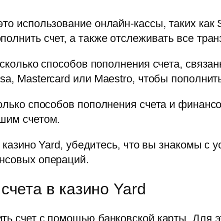
о использование онлайн-кассы, таких как Skr
олнить счет, а также отслеживать все тран
есколько способов пополнения счета, связа
a, Mastercard или Maestro, чтобы пополнить
колько способов пополнения счета и финанс
шим счетом.
в казино Yard, убедитесь, что вы знакомы с 
ансовых операций.
счета в казино Yard
ть счет с помощью банковской карты. Для э