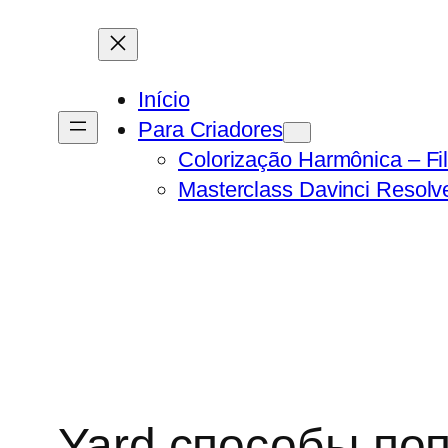
Pular
para
o
Início
conteúdo
Para Criadores
Colorização Harmônica – Fil
Masterclass Davinci Resolv
Yard способы по