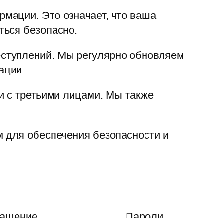
мации. Это означает, что ваша
ться безопасно.
ступлений. Мы регулярно обновляем
ации.
и с третьими лицами. Мы также
м для обеспечения безопасности и
ращение
Пароли,