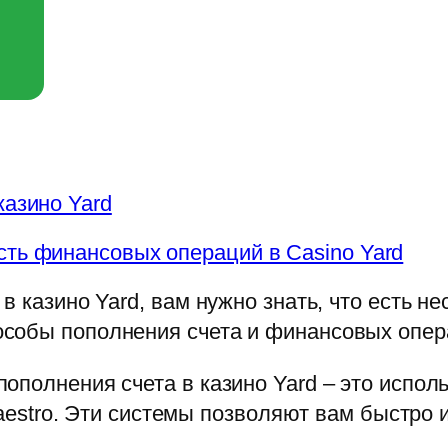
казино Yard
ть финансовых операций в Casino Yard
в казино Yard, вам нужно знать, что есть н
собы пополнения счета и финансовых опера
ополнения счета в казино Yard – это испо
Maestro. Эти системы позволяют вам быстро 