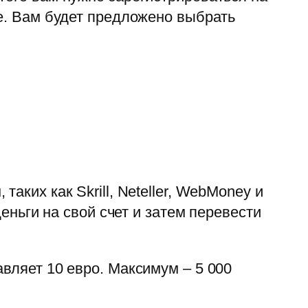
те. Вам будет предложено выбрать
аких как Skrill, Neteller, WebMoney и
деньги на свой счет и затем перевести
вляет 10 евро. Максимум – 5 000