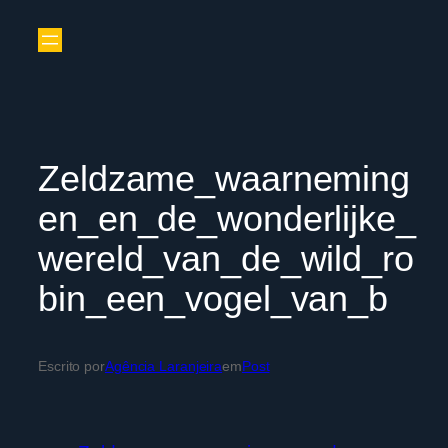
Zeldzame_waarneming
en_en_de_wonderlijke_
wereld_van_de_wild_ro
bin_een_vogel_van_b
Escrito por
Agência Laranjeira
em
Post