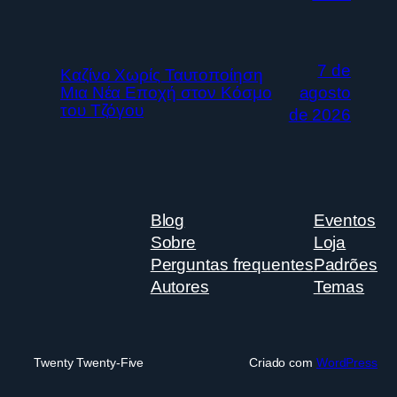
7 de
Καζίνο Χωρίς Ταυτοποίηση
Μια Νέα Εποχή στον Κόσμο
agosto
του Τζόγου
de 2026
Blog
Eventos
Sobre
Loja
Perguntas frequentes
Padrões
Autores
Temas
Twenty Twenty-Five
Criado com
WordPress