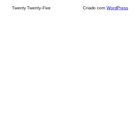
Twenty Twenty-Five
Criado com
WordPress