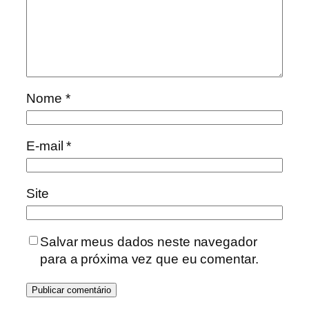
Nome
*
E-mail
*
Site
Salvar meus dados neste navegador
para a próxima vez que eu comentar.