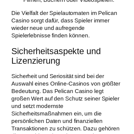
Die Vielfalt der Spielautomaten im Pelican
Casino sorgt dafür, dass Spieler immer
wieder neue und aufregende
Spielerlebnisse finden können.
Sicherheitsaspekte und
Lizenzierung
Sicherheit und Seriosität sind bei der
Auswahl eines Online-Casinos von größter
Bedeutung. Das Pelican Casino legt
großen Wert auf den Schutz seiner Spieler
und setzt modernste
Sicherheitsmaßnahmen ein, um die
persönlichen Daten und finanziellen
Transaktionen zu schützen. Dazu gehören