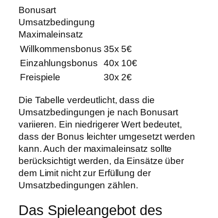
Bonusart
Umsatzbedingung
Maximaleinsatz
Willkommensbonus
35x
5€
Einzahlungsbonus
40x
10€
Freispiele
30x
2€
Die Tabelle verdeutlicht, dass die
Umsatzbedingungen je nach Bonusart
variieren. Ein niedrigerer Wert bedeutet,
dass der Bonus leichter umgesetzt werden
kann. Auch der maximaleinsatz sollte
berücksichtigt werden, da Einsätze über
dem Limit nicht zur Erfüllung der
Umsatzbedingungen zählen.
Das Spieleangebot des