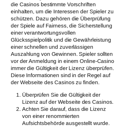
die Casinos bestimmte Vorschriften
einhalten, um die Interessen der Spieler zu
schützen. Dazu gehören die Überprüfung
der Spiele auf Fairness, die Sicherstellung
einer verantwortungsvollen
Glücksspielpolitik und die Gewährleistung
einer schnellen und zuverlässigen
Auszahlung von Gewinnen. Spieler sollten
vor der Anmeldung in einem Online-Casino
immer die Gültigkeit der Lizenz überprüfen.
Diese Informationen sind in der Regel auf
der Webseite des Casinos zu finden.
Überprüfen Sie die Gültigkeit der
Lizenz auf der Webseite des Casinos.
Achten Sie darauf, dass die Lizenz
von einer renommierten
Aufsichtsbehörde ausgestellt wurde.