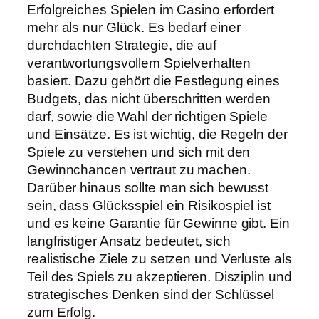
Erfolgreiches Spielen im Casino erfordert
mehr als nur Glück. Es bedarf einer
durchdachten Strategie, die auf
verantwortungsvollem Spielverhalten
basiert. Dazu gehört die Festlegung eines
Budgets, das nicht überschritten werden
darf, sowie die Wahl der richtigen Spiele
und Einsätze. Es ist wichtig, die Regeln der
Spiele zu verstehen und sich mit den
Gewinnchancen vertraut zu machen.
Darüber hinaus sollte man sich bewusst
sein, dass Glücksspiel ein Risikospiel ist
und es keine Garantie für Gewinne gibt. Ein
langfristiger Ansatz bedeutet, sich
realistische Ziele zu setzen und Verluste als
Teil des Spiels zu akzeptieren. Disziplin und
strategisches Denken sind der Schlüssel
zum Erfolg.