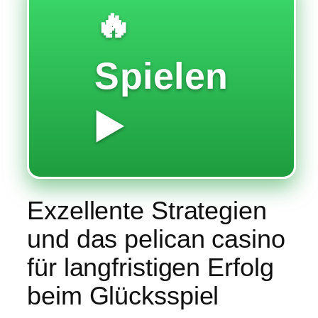
🔥
Spielen
▶️
Exzellente Strategien
und das pelican casino
für langfristigen Erfolg
beim Glücksspiel