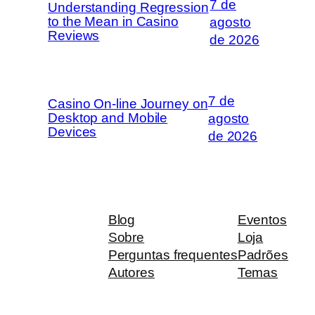
7 de
Understanding Regression
to the Mean in Casino
agosto
Reviews
de 2026
7 de
Casino On-line Journey on
Desktop and Mobile
agosto
Devices
de 2026
Blog
Eventos
Sobre
Loja
Perguntas frequentes
Padrões
Autores
Temas