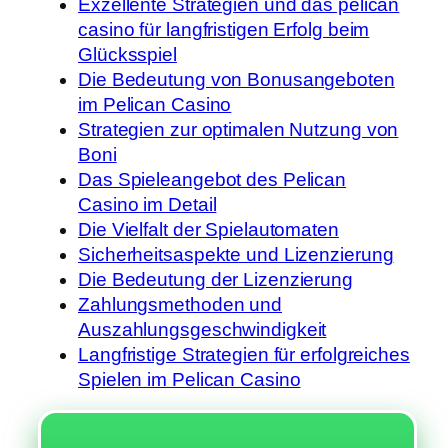
Exzellente Strategien und das pelican
casino für langfristigen Erfolg beim
Glücksspiel
Die Bedeutung von Bonusangeboten
im Pelican Casino
Strategien zur optimalen Nutzung von
Boni
Das Spieleangebot des Pelican
Casino im Detail
Die Vielfalt der Spielautomaten
Sicherheitsaspekte und Lizenzierung
Die Bedeutung der Lizenzierung
Zahlungsmethoden und
Auszahlungsgeschwindigkeit
Langfristige Strategien für erfolgreiches
Spielen im Pelican Casino