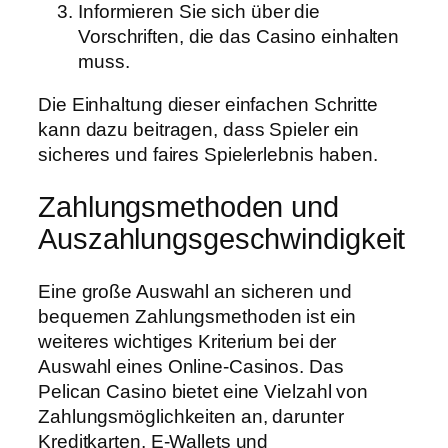
Informieren Sie sich über die
Vorschriften, die das Casino einhalten
muss.
Die Einhaltung dieser einfachen Schritte
kann dazu beitragen, dass Spieler ein
sicheres und faires Spielerlebnis haben.
Zahlungsmethoden und
Auszahlungsgeschwindigkeit
Eine große Auswahl an sicheren und
bequemen Zahlungsmethoden ist ein
weiteres wichtiges Kriterium bei der
Auswahl eines Online-Casinos. Das
Pelican Casino bietet eine Vielzahl von
Zahlungsmöglichkeiten an, darunter
Kreditkarten, E-Wallets und