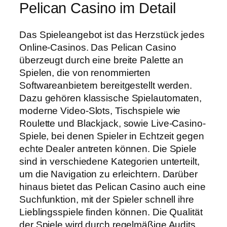
Pelican Casino im Detail
Das Spieleangebot ist das Herzstück jedes
Online-Casinos. Das Pelican Casino
überzeugt durch eine breite Palette an
Spielen, die von renommierten
Softwareanbietern bereitgestellt werden.
Dazu gehören klassische Spielautomaten,
moderne Video-Slots, Tischspiele wie
Roulette und Blackjack, sowie Live-Casino-
Spiele, bei denen Spieler in Echtzeit gegen
echte Dealer antreten können. Die Spiele
sind in verschiedene Kategorien unterteilt,
um die Navigation zu erleichtern. Darüber
hinaus bietet das Pelican Casino auch eine
Suchfunktion, mit der Spieler schnell ihre
Lieblingsspiele finden können. Die Qualität
der Spiele wird durch regelmäßige Audits